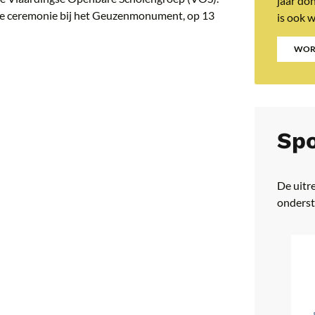
jaar do
de ceremonie bij het Geuzenmonument, op 13
is ook 
WOR
Spo
De uitr
onderst