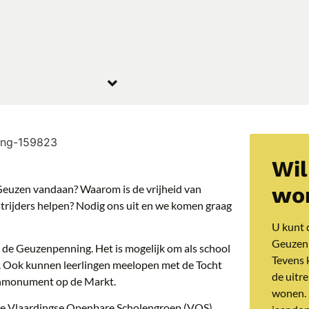
Wil
euzen vandaan? Waarom is de vrijheid van
wo
rijders helpen? Nodig ons uit en we komen graag
U kunt 
Geuzenp
 de Geuzenpenning. Het is mogelijk om als school
Tevens k
. Ook kunnen leerlingen meelopen met de Tocht
de uitr
zenmonument op de Markt.
wonen. 
de Vlaardingse Openbare Scholengroep (VOS).