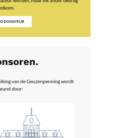
nateur worden, maar elk ander bedrag
welkom.
D DONATEUR
nsoren.
eiking van de Geuzenpenning wordt
eund door: