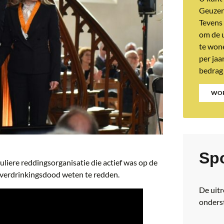
Geuzen
Tevens 
om de u
te wone
per jaa
bedrag
WOR
Sp
iere reddingsorganisatie die actief was op de
verdrinkingsdood weten te redden.
De uit
onders