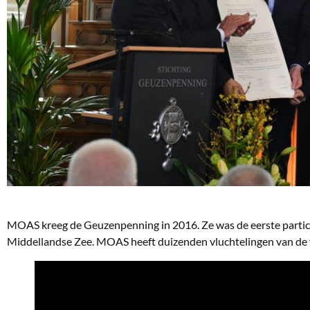
MOAS kreeg de Geuzenpenning in 2016. Ze was de eerste particul
Middellandse Zee. MOAS heeft duizenden vluchtelingen van de 