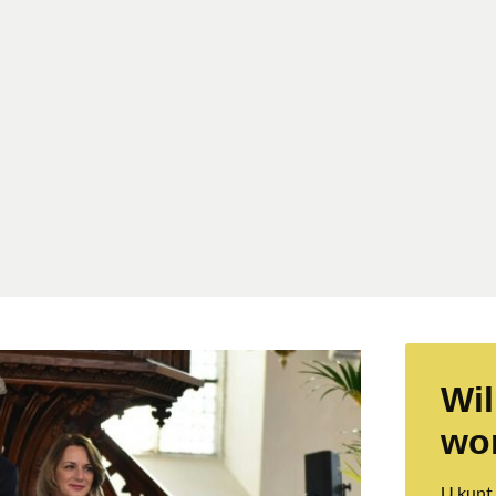
Wil
wo
U kunt