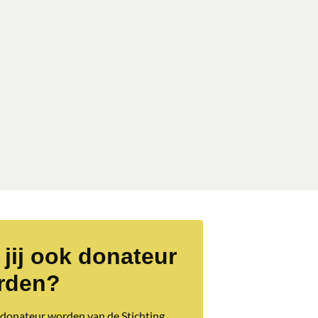
 jij ook donateur
rden?
 donateur worden van de Stichting